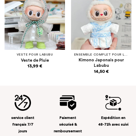
Ajouter
Ajouter
à la
à la
liste
liste
d’envies
d’envies
VESTE POUR LABUBU
ENSEMBLE COMPLET POUR LABUBU
Kimono Japonais pour
Veste de Pluie
Labubu
13,99
€
14,50
€
service client
Paiement
Expédition en
français 7/7
sécurisé &
48-72h avec suivi
jours
remboursement