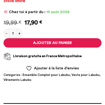
Stock limité
Chez toi à partir du :
15 août 2026
Le
Le
19,99
€
17,90
€
prix
prix
quantité de Veste à Fourrure pour Labubu
initial
actuel
était :
est :
AJOUTER AU PANIER
19,99 €.
17,90 €.
Livraison gratuite en France Métropolitaine
Ajouter à la liste d’envies
Catégories :
Ensemble Complet pour Labubu
,
Veste pour Labubu
,
Vêtements Labubu