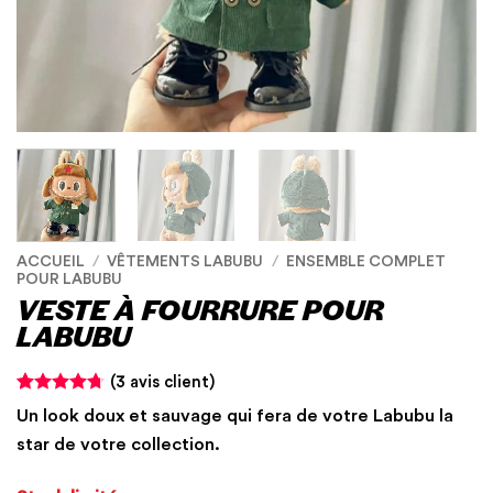
ACCUEIL
/
VÊTEMENTS LABUBU
/
ENSEMBLE COMPLET
POUR LABUBU
VESTE À FOURRURE POUR
LABUBU
(
3
avis client)
Noté
3
4.67
Un look doux et sauvage qui fera de votre Labubu la
sur 5 basé
sur
star de votre collection.
notations
client