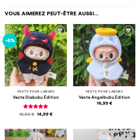
VOUS AIMEREZ PEUT-ÊTRE AUSSI…
-6%
Ajouter
Ajouter
à la
à la
liste
liste
d’envies
d’envies
VESTE POUR LABUBU
VESTE POUR LABUBU
Veste Diabubu Édition
Veste Angelbubu Édition
16,99
€
Note
5
sur
Le
Le
15,90
€
14,99
€
5
prix
prix
initial
actuel
était :
est :
15,90 €.
14,99 €.