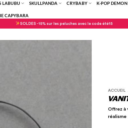
S LABUBU
SKULLPANDA
CRYBABY
K-POP DEMON
HE CAPYBARA
SOLDES -15% sur les peluches avec le code été15
Ajouter
à la
liste
d’envies
ACCUEIL
VANI
Offrez à 
réalisme 