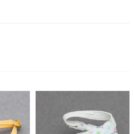
Ajouter
Ajouter
à la
à la
liste
liste
d’envies
d’envies