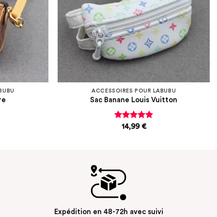
BUBU
ACCESSOIRES POUR LABUBU
re
Sac Banane Louis Vuitton
Note
5
sur
14,99
€
5
Expédition en 48-72h avec suivi