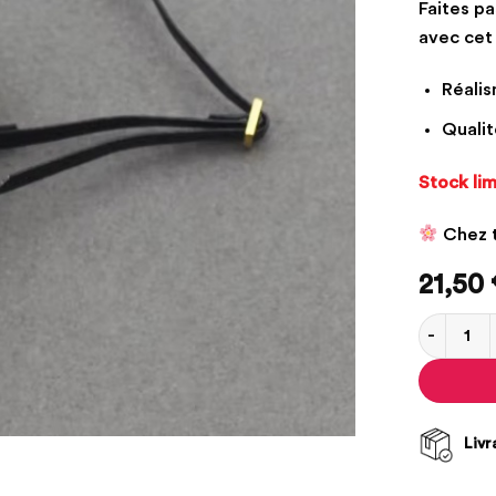
Faites pa
avec cet
Réalis
Qualit
Stock lim
Chez t
21,50
quantité 
Livra