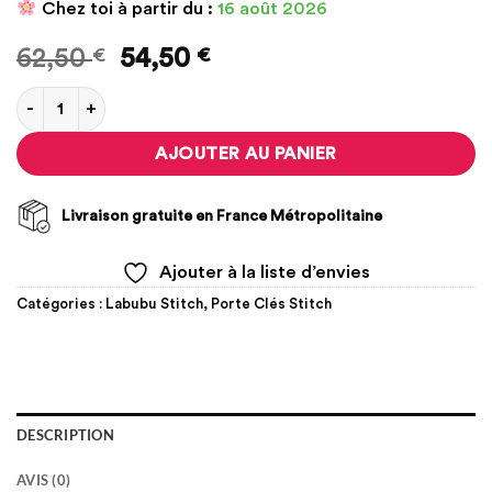
Chez toi à partir du :
16 août 2026
Le
Le
62,50
€
54,50
€
prix
prix
quantité de Lot de 5 Porte Clés Stitch – Eat Before Sleep
initial
actuel
était :
est :
AJOUTER AU PANIER
62,50 €.
54,50 €.
Livraison gratuite en France Métropolitaine
Ajouter à la liste d’envies
Catégories :
Labubu Stitch
,
Porte Clés Stitch
DESCRIPTION
AVIS (0)