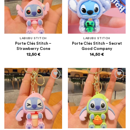
d’envies
d’envies
LABUBU STITCH
LABUBU STITCH
Porte Clés Stitch –
Porte Clés Stitch – Secret
Strawberry Cone
Good Company
12,50
€
14,50
€
Ajouter
Ajouter
à la
à la
liste
liste
d’envies
d’envies